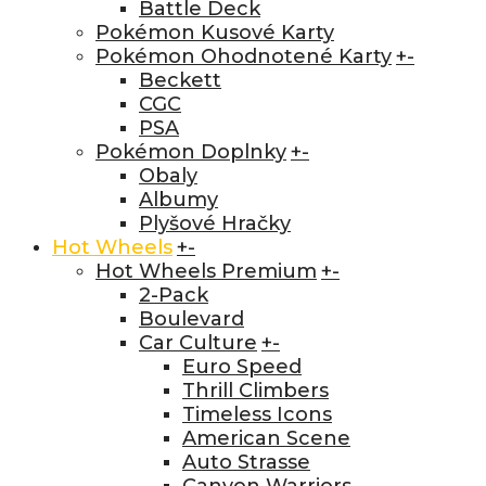
Battle Deck
Pokémon Kusové Karty
Pokémon Ohodnotené Karty
+
-
Beckett
CGC
PSA
Pokémon Doplnky
+
-
Obaly
Albumy
Plyšové Hračky
Hot Wheels
+
-
Hot Wheels Premium
+
-
2-Pack
Boulevard
Car Culture
+
-
Euro Speed
Thrill Climbers
Timeless Icons
American Scene
Auto Strasse
Canyon Warriors