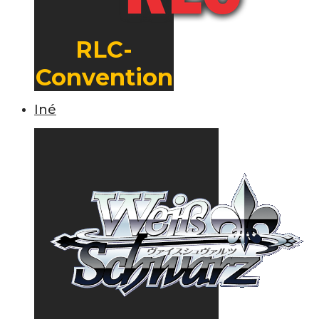
RLC-
Convention
Iné