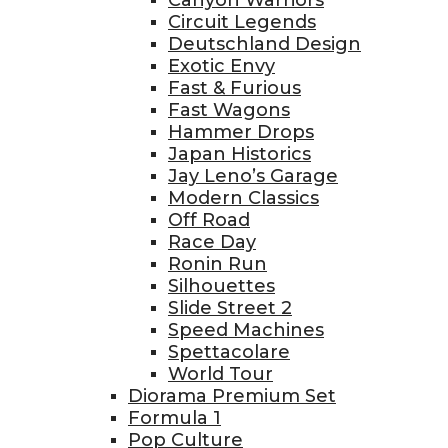
Circuit Legends
Deutschland Design
Exotic Envy
Fast & Furious
Fast Wagons
Hammer Drops
Japan Historics
Jay Leno’s Garage
Modern Classics
Off Road
Race Day
Ronin Run
Silhouettes
Slide Street 2
Speed Machines
Spettacolare
World Tour
Diorama Premium Set
Formula 1
Pop Culture