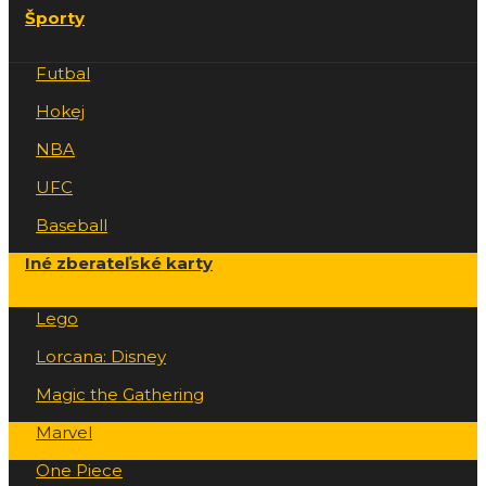
Športy
Futbal
Hokej
NBA
UFC
Baseball
Iné zberateľské karty
Lego
Lorcana: Disney
Magic the Gathering
Marvel
One Piece