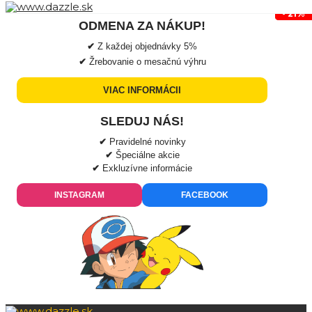
- 21%
- 21%
- 21%
ODMENA ZA NÁKUP!
✔
Z každej objednávky
5%
✔
Žrebovanie o mesačnú výhru
VIAC INFORMÁCII
SLEDUJ NÁS!
✔
Pravidelné novinky
✔
Špeciálne akcie
✔
Exkluzívne informácie
INSTAGRAM
FACEBOOK