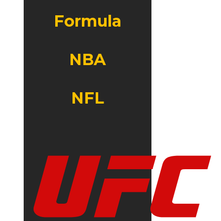
Formula
NBA
NFL