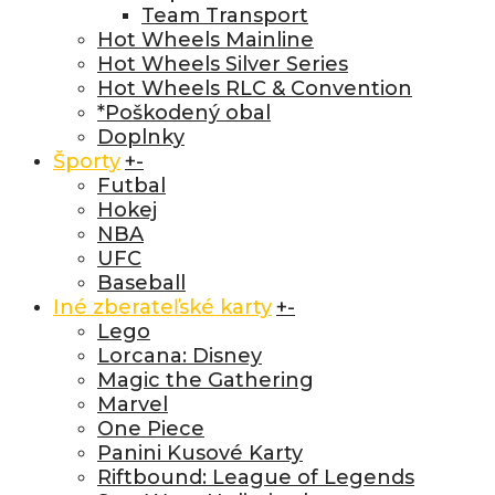
Team Transport
Hot Wheels Mainline
Hot Wheels Silver Series
Hot Wheels RLC & Convention
*Poškodený obal
Doplnky
Športy
+
-
Futbal
Hokej
NBA
UFC
Baseball
Iné zberateľské karty
+
-
Lego
Lorcana: Disney
Magic the Gathering
Marvel
One Piece
Panini Kusové Karty
Riftbound: League of Legends