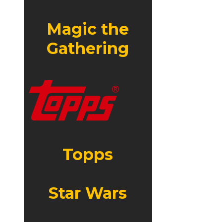
Magic the
Gathering
Topps
Star Wars