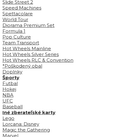
Slide Street 2
Speed Machines
Spettacolare
World Tour
Diorama Premium Set
Formula 1
Pop Culture
Team Transport
Hot Wheels Mainline
Hot Wheels Silver Series
Hot Wheels RLC & Convention
*Poškodený obal
Doplnky
Športy
Futbal
Hokej
NBA
UFC
Baseball
Iné zberateľské karty
Lego
Lorcana: Disney
Magic the Gathering
Marvel