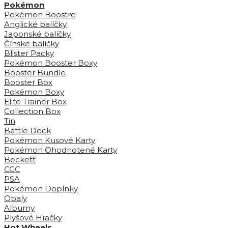
Pokémon
Pokémon Boostre
Anglické balíčky
Japonské balíčky
Čínske balíčky
Blister Packy
Pokémon Booster Boxy
Booster Bundle
Booster Box
Pokémon Boxy
Elite Trainer Box
Collection Box
Tin
Battle Deck
Pokémon Kusové Karty
Pokémon Ohodnotené Karty
Beckett
CGC
PSA
Pokémon Doplnky
Obaly
Albumy
Plyšové Hračky
Hot Wheels