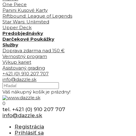
One Piece
Panini Kusové Karty
Riftbound: League of Legends
Star Wars: Unlimited
Upper Deck
Predobjednávky
Darčekové Poukážky
Služby
Doprava zdarma nad 150 €
Vernostný program
Výkup kariet
Asistovaný grading
+421 (0) 910 207 707
info@dazzle.sk
Váš nákupný košík je prázdny!
0
tel. +421 (0) 910 207 707
info@dazzle.sk
Registrácia
Prihlásiť sa