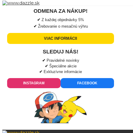
ODMENA ZA NÁKUP!
✔
Z každej objednávky
5%
✔
Žrebovanie o mesačnú výhru
VIAC INFORMÁCII
SLEDUJ NÁS!
✔
Pravidelné novinky
✔
Špeciálne akcie
✔
Exkluzívne informácie
INSTAGRAM
FACEBOOK