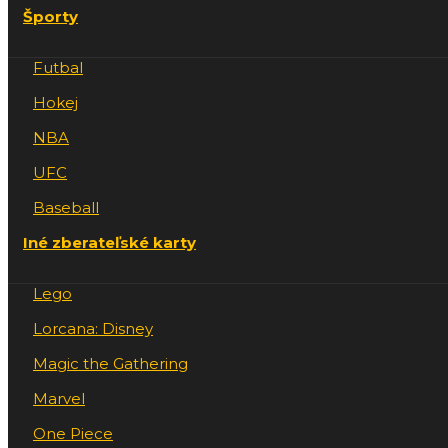
Športy
Futbal
Hokej
NBA
UFC
Baseball
Iné zberateľské karty
Lego
Lorcana: Disney
Magic the Gathering
Marvel
One Piece