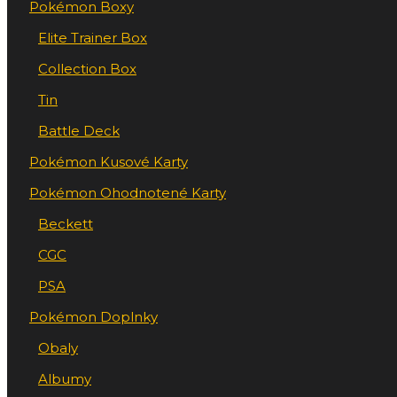
Pokémon Boxy
Elite Trainer Box
Collection Box
Tin
Battle Deck
Pokémon Kusové Karty
Pokémon Ohodnotené Karty
Beckett
CGC
PSA
Pokémon Doplnky
Obaly
Albumy