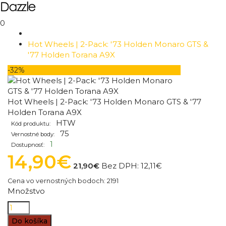
0
Hot Wheels | 2-Pack: '73 Holden Monaro GTS &
'77 Holden Torana A9X
-32%
Hot Wheels | 2-Pack: '73 Holden Monaro GTS & '77
Holden Torana A9X
HTW
Kód produktu:
75
Vernostné body:
1
Dostupnosť:
14,90€
21,90€
Bez DPH:
12,11€
Cena vo vernostných bodoch: 2191
Množstvo
Do košíka