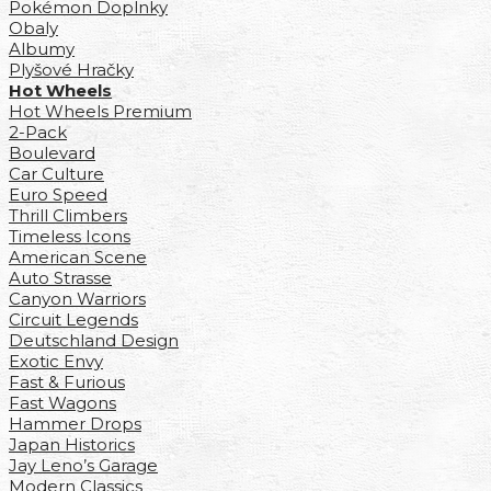
Pokémon Doplnky
Obaly
Albumy
Plyšové Hračky
Hot Wheels
Hot Wheels Premium
2-Pack
Boulevard
Car Culture
Euro Speed
Thrill Climbers
Timeless Icons
American Scene
Auto Strasse
Canyon Warriors
Circuit Legends
Deutschland Design
Exotic Envy
Fast & Furious
Fast Wagons
Hammer Drops
Japan Historics
Jay Leno’s Garage
Modern Classics