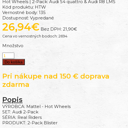
Hot Wheels | 2-Pack: Audi S4 quattro & Audi R8 LMS
Kód produktu:
HTW
Vernostné body:
135
Dostupnosť:
Vypredané
26,94€
Bez DPH:
21,90€
Cena vo vernostných bodoch: 2694
Množstvo
Do košíka
Pri nákupe nad 150 € doprava
zdarma
Popis
VÝROBCA: Mattel - Hot Wheels
SET: Audi 2-Pack
SÉRIA: Real Riders
PRODUKT:
2-Pack Blister