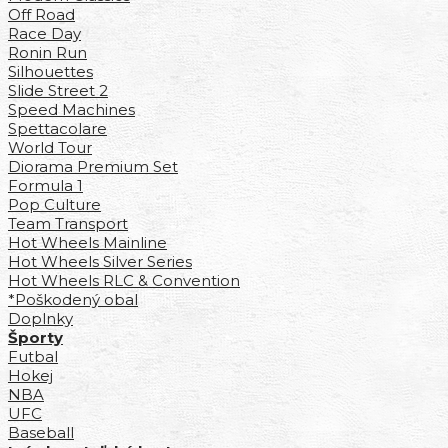
Off Road
Race Day
Ronin Run
Silhouettes
Slide Street 2
Speed Machines
Spettacolare
World Tour
Diorama Premium Set
Formula 1
Pop Culture
Team Transport
Hot Wheels Mainline
Hot Wheels Silver Series
Hot Wheels RLC & Convention
*Poškodený obal
Doplnky
Športy
Futbal
Hokej
NBA
UFC
Baseball