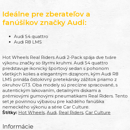
Ideálne pre zberateľov a
fanúšikov značky Audi:
Audi S4 quattro
Audi R8 LMS
Hot Wheels Real Riders Audi 2-Pack spája dve tváre
výkonu značky so štyrmi kruhmi. Audi S4 quattro
predstavuje ikonický športový sedan s pohonom
všetkých kolies a elegantným dizajnom, kým Audi R8
LMS prináša čistokrvný pretekársky zážitok priamo z
okruhov GT3. Oba modely sú precízne spracované, s
autentickým lakovaním, detailnými diskami a
prémiovými gumovými pneumatikami Real Riders. Tento
set je povinnou výbavou pre každého fanúšika
nemeckého výkonu a série Car Culture.
Štítky:
Hot Wheels
,
Audi
,
Real Riders
,
Car Culture
Informácie