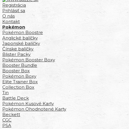
Registrácia
Prihlásiť sa
O nás
Kontakt
Pokémon
Pokémon Boostre
Anglické balíčky
Japonské balíčky
Čínske balíčky
Blister Packy
Pokémon Booster Boxy
Booster Bundle
Booster Box
Pokémon Boxy
Elite Trainer Box
Collection Box
Tin
Battle Deck
Pokémon Kusové Karty
Pokémon Ohodnotené Karty
Beckett
CGC
PSA