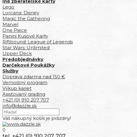
Iné zberateľské karty
Lego
Lorcana: Disney
Magic the Gathering
Marvel
One Piece
Panini Kusové Karty
Riftbound: League of Legends
Star Wars: Unlimited
Upper Deck
Predobjednávky
Darčekové Poukážky
Služby
Doprava zdarma nad 150 €
Vernostný program
Výkup kariet
Asistovaný grading
+421 (0) 910 207 707
info@dazzle.sk
Váš nákupný košík je prázdny!
0
tel. +421 (0) 910 207 707