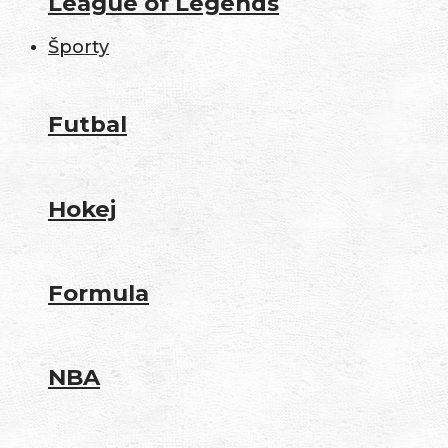
League of Legends
Športy
Futbal
Hokej
Formula
NBA