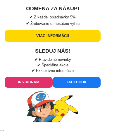
ODMENA ZA NÁKUP!
✔
Z každej objednávky
5%
✔
Žrebovanie o mesačnú výhru
VIAC INFORMÁCII
SLEDUJ NÁS!
✔
Pravidelné novinky
✔
Špeciálne akcie
✔
Exkluzívne informácie
INSTAGRAM
FACEBOOK