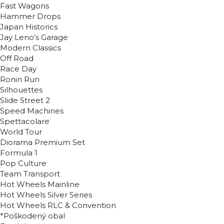
Fast Wagons
Hammer Drops
Japan Historics
Jay Leno’s Garage
Modern Classics
Off Road
Race Day
Ronin Run
Silhouettes
Slide Street 2
Speed Machines
Spettacolare
World Tour
Diorama Premium Set
Formula 1
Pop Culture
Team Transport
Hot Wheels Mainline
Hot Wheels Silver Series
Hot Wheels RLC & Convention
*Poškodený obal