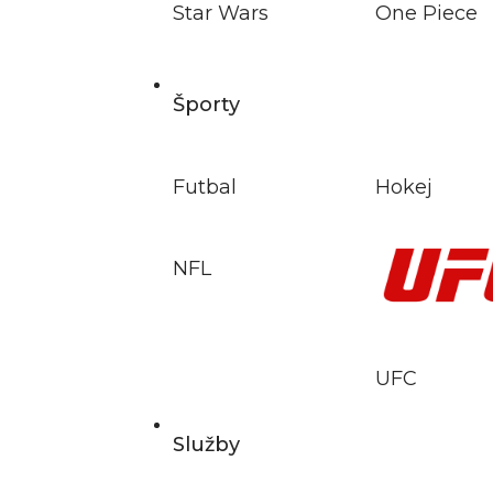
Star Wars
One Piece
Športy
Futbal
Hokej
NFL
UFC
Služby