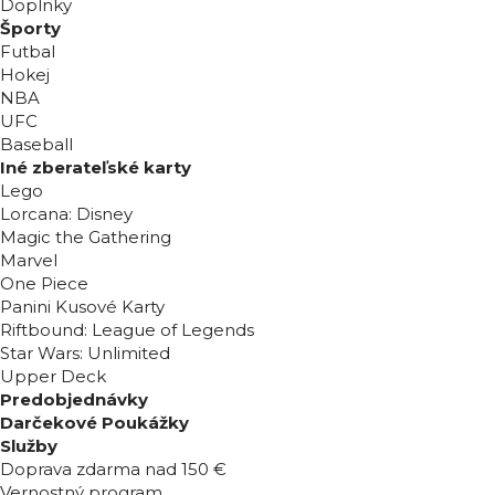
Doplnky
Športy
Futbal
Hokej
NBA
UFC
Baseball
Iné zberateľské karty
Lego
Lorcana: Disney
Magic the Gathering
Marvel
One Piece
Panini Kusové Karty
Riftbound: League of Legends
Star Wars: Unlimited
Upper Deck
Predobjednávky
Darčekové Poukážky
Služby
Doprava zdarma nad 150 €
Vernostný program