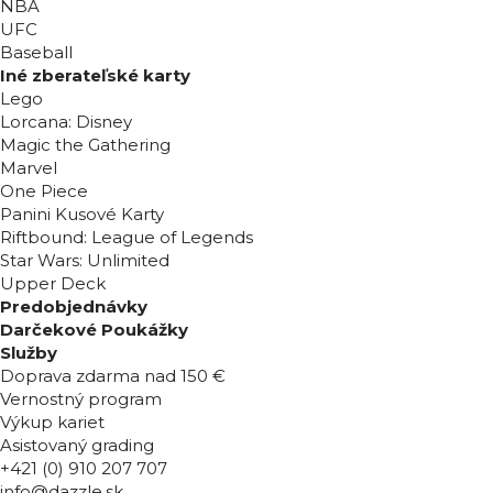
NBA
UFC
Baseball
Iné zberateľské karty
Lego
Lorcana: Disney
Magic the Gathering
Marvel
One Piece
Panini Kusové Karty
Riftbound: League of Legends
Star Wars: Unlimited
Upper Deck
Predobjednávky
Darčekové Poukážky
Služby
Doprava zdarma nad 150 €
Vernostný program
Výkup kariet
Asistovaný grading
+421 (0) 910 207 707
info@dazzle.sk