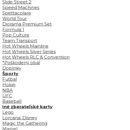
Slide Street 2
Speed Machines
Spettacolare
World Tour
Diorama Premium Set
Formula 1
Pop Culture
Team Transport
Hot Wheels Mainline
Hot Wheels Silver Series
Hot Wheels RLC & Convention
*Poškodený obal
Doplnky
Športy
Futbal
Hokej
NBA
UFC
Baseball
Iné zberateľské karty
Lego
Lorcana: Disney
Magic the Gathering
Marvel