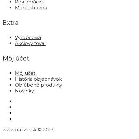
Reklamácie
Mapa stránok
Extra
Výrobcovia
Akciový tovar
Môj účet
Môj účet
História objednávok
Obľúbené produkty
Novinky
www.dazzle.sk © 2017