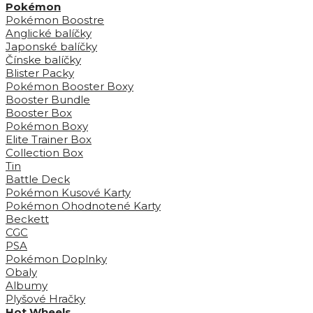
Pokémon
Pokémon Boostre
Anglické balíčky
Japonské balíčky
Čínske balíčky
Blister Packy
Pokémon Booster Boxy
Booster Bundle
Booster Box
Pokémon Boxy
Elite Trainer Box
Collection Box
Tin
Battle Deck
Pokémon Kusové Karty
Pokémon Ohodnotené Karty
Beckett
CGC
PSA
Pokémon Doplnky
Obaly
Albumy
Plyšové Hračky
Hot Wheels