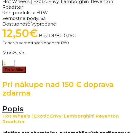
Hot Wheels | Exotic Envy: Lamborghini Reventon
Roadster
Kód produktu:
HTW
Vernostné body:
63
Dostupnosť:
Vypredané
12,50€
Bez DPH:
10,16€
Cena vo vernostných bodoch: 1250
Množstvo
Do košíka
Pri nákupe nad 150 € doprava
zdarma
Popis
Hot Wheels | Exotic Envy:
Lamborghini Reventon
Roadster
Ideálne pre zberateľov, automobilových nadšencov a