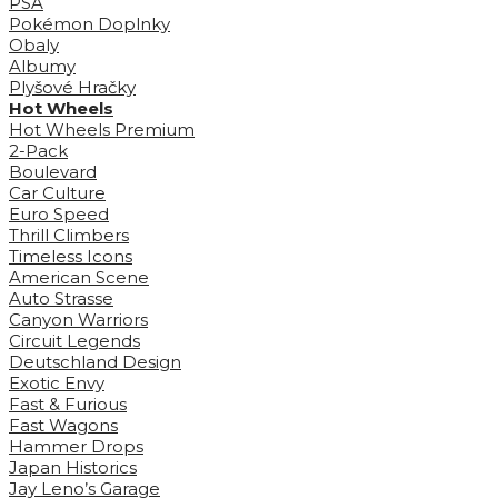
PSA
Pokémon Doplnky
Obaly
Albumy
Plyšové Hračky
Hot Wheels
Hot Wheels Premium
2-Pack
Boulevard
Car Culture
Euro Speed
Thrill Climbers
Timeless Icons
American Scene
Auto Strasse
Canyon Warriors
Circuit Legends
Deutschland Design
Exotic Envy
Fast & Furious
Fast Wagons
Hammer Drops
Japan Historics
Jay Leno’s Garage