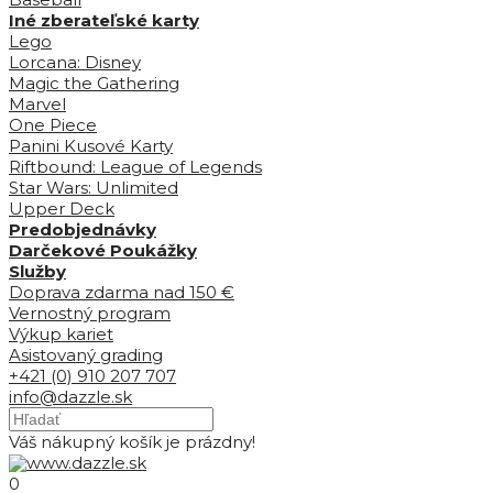
Iné zberateľské karty
Lego
Lorcana: Disney
Magic the Gathering
Marvel
One Piece
Panini Kusové Karty
Riftbound: League of Legends
Star Wars: Unlimited
Upper Deck
Predobjednávky
Darčekové Poukážky
Služby
Doprava zdarma nad 150 €
Vernostný program
Výkup kariet
Asistovaný grading
+421 (0) 910 207 707
info@dazzle.sk
Váš nákupný košík je prázdny!
0