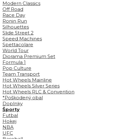
Modern Classics
Off Road
Race Day
Ronin Run
Silhouettes
Slide Street 2
Speed Machines
Spettacolare
World Tour
Diorama Premium Set
Formula 1
Pop Culture
Team Transport
Hot Wheels Mainline
Hot Wheels Silver Series
Hot Wheels RLC & Convention
*Poškodený obal
Doplnky
Športy
Futbal
Hokej
NBA
UFC
Baseball