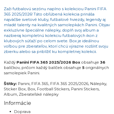
Zaži futbalovú sezónu naplno s kolekciou Panini FIFA
365 2025/2026! Táto obľúbená kolekcia prináša
najväčšie svetové kluby, futbalové hviezdy, legendy aj
mladé talenty na kvalitných samolepkách Panini. Objav
exkluzívne špeciálne nálepky, doplň svoj album a
nazbieraj kompletnú kolekciu futbalových ikon z
klubových súťaží po celom svete. Box je ideálnou
voľbou pre zberateľov, ktorí chcú výrazne rozšíriť svoju
zbierku alebo sa priblížiť ku kompletnej kolekcii.
Každý
Panini FIFA 365 2025/2026 Box
obsahuje
36
balíčkov, pričom každý balíček obsahuje
5
originálnych
samolepiek Panini.
Štítky:
Panini
,
FIFA 365
,
FIFA 365 2025/2026
,
Nálepky
,
Sticker Box
,
Box
,
Football Stickers
,
Panini Stickers
,
Album
,
Zberateľské nálepky
Informácie
Doprava