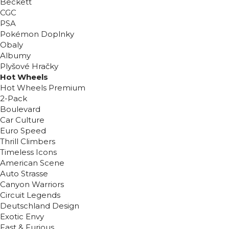
Beckett
CGC
PSA
Pokémon Doplnky
Obaly
Albumy
Plyšové Hračky
Hot Wheels
Hot Wheels Premium
2-Pack
Boulevard
Car Culture
Euro Speed
Thrill Climbers
Timeless Icons
American Scene
Auto Strasse
Canyon Warriors
Circuit Legends
Deutschland Design
Exotic Envy
Fast & Furious