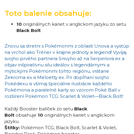
Toto balenie obsahuje:
10
originálnych kariet v anglickom jazyku zo setu
Black Bolt
Znovu sa stretni s Pokémonmi z oblasti Unova a vystúp
na vrchol ako Tréner v krajine jednoty a legiend! Vyvíjaj
svojho prvého partnera Snivyho až na Serperiora ex a
objav inšpiratívnu silu ideálov s legendárnymi a
mýtickými Pokémonmi tohto regiónu, vrátane
Zekroma ex a Meloetty ex. Pri dopĺňaní svojho
Pokédexu si všímaj špeciálne ilustrácie každého
Pokémona a paralelné karty so vzorom Poké Ball v
rozšírení Pokémon TCG: Scarlet & Violet—Black Bolt!
Každý Booster balíček zo setu
Black
Bolt
obsahuje
10
originálnych kariet v anglickom
jazyku.
Štítky:
Pokémon TCG
,
Black Bolt
,
Scarlet & Violet
,
Booster Pack
,
Pokémon booster