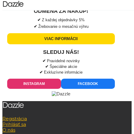
ODMENA ZA NÁKUP!
✔
Z každej objednávky
5%
✔
Žrebovanie o mesačnú výhru
VIAC INFORMÁCII
SLEDUJ NÁS!
✔
Pravidelné novinky
✔
Špeciálne akcie
✔
Exkluzívne informácie
INSTAGRAM
FACEBOOK
Registrácia
Prihlásiť sa
O nás