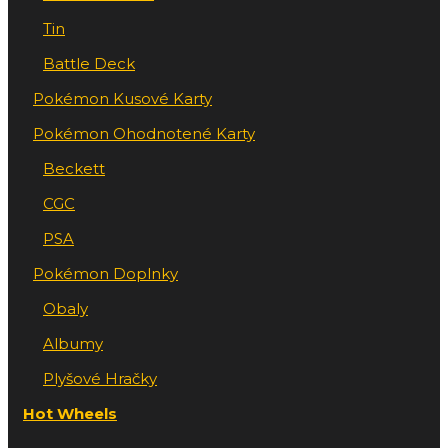
Tin
Battle Deck
Pokémon Kusové Karty
Pokémon Ohodnotené Karty
Beckett
CGC
PSA
Pokémon Doplnky
Obaly
Albumy
Plyšové Hračky
Hot Wheels