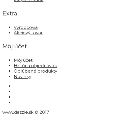
Extra
Výrobcovia
Akciový tovar
Môj účet
Môj účet
História objednávok
Obľúbené produkty
Novinky
www.dazzle.sk © 2017