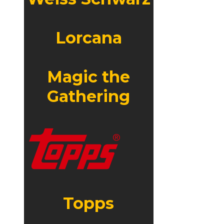
Lorcana
Magic the
Gathering
Topps