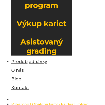
program
Výkup kariet
Asistovaný
grading
Predobjednávky
O nás
Blog
Kontakt
Pokémon | Obaly na karty - Paldea Evolved: