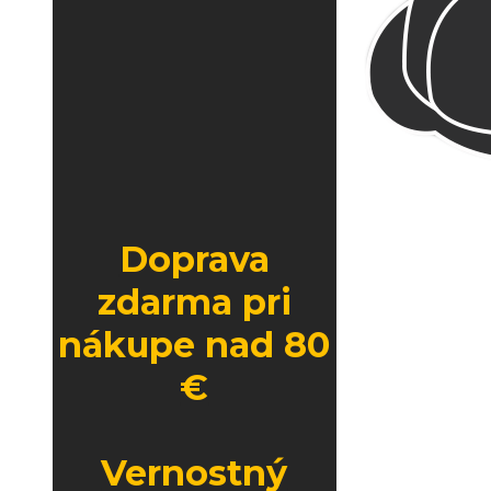
Doprava
zdarma pri
nákupe nad 80
€
Vernostný