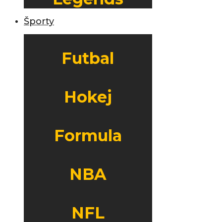
Športy
Futbal
Hokej
Formula
NBA
NFL