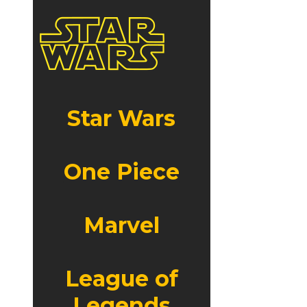
Star Wars
One Piece
Marvel
League of
Legends