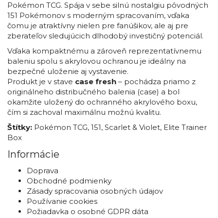
Pokémon TCG. Spája v sebe silnú nostalgiu pôvodných
151 Pokémonov s moderným spracovaním, vďaka
čomu je atraktívny nielen pre fanúšikov, ale aj pre
zberateľov sledujúcich dlhodobý investičný potenciál.
Vďaka kompaktnému a zároveň reprezentatívnemu
baleniu spolu s akrylovou ochranou je ideálny na
bezpečné uloženie aj vystavenie.
Produkt je v stave
case fresh
– pochádza priamo z
originálneho distribučného balenia (case) a bol
okamžite uložený do ochranného akrylového boxu,
čím si zachoval maximálnu možnú kvalitu.
Štítky:
Pokémon TCG
,
151
,
Scarlet & Violet
,
Elite Trainer
Box
Informácie
Doprava
Obchodné podmienky
Zásady spracovania osobných údajov
Používanie cookies
Požiadavka o osobné GDPR dáta