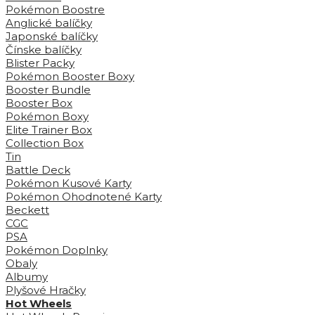
Pokémon Boostre
Anglické balíčky
Japonské balíčky
Čínske balíčky
Blister Packy
Pokémon Booster Boxy
Booster Bundle
Booster Box
Pokémon Boxy
Elite Trainer Box
Collection Box
Tin
Battle Deck
Pokémon Kusové Karty
Pokémon Ohodnotené Karty
Beckett
CGC
PSA
Pokémon Doplnky
Obaly
Albumy
Plyšové Hračky
Hot Wheels