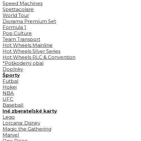
Speed Machines
Spettacolare
World Tour
Diorama Premium Set
Formula 1
Pop Culture
Team Transport
Hot Wheels Mainline
Hot Wheels Silver Series
Hot Wheels RLC & Convention
*Poškodený obal
Doplnky
Športy
Futbal
Hokej
NBA
UFC
Baseball
Iné zberateľské karty
Lego
Lorcana: Disney
Magic the Gathering
Marvel
One Piece