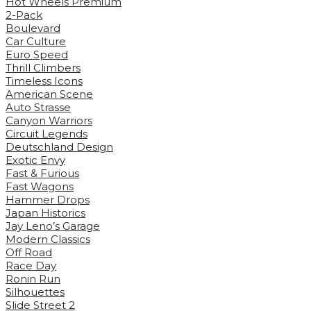
Hot Wheels Premium
2-Pack
Boulevard
Car Culture
Euro Speed
Thrill Climbers
Timeless Icons
American Scene
Auto Strasse
Canyon Warriors
Circuit Legends
Deutschland Design
Exotic Envy
Fast & Furious
Fast Wagons
Hammer Drops
Japan Historics
Jay Leno’s Garage
Modern Classics
Off Road
Race Day
Ronin Run
Silhouettes
Slide Street 2