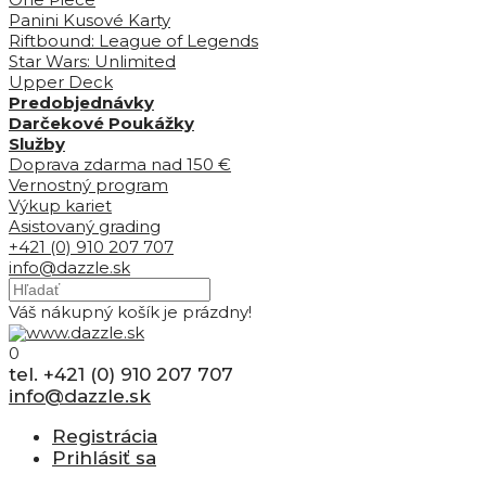
Panini Kusové Karty
Riftbound: League of Legends
Star Wars: Unlimited
Upper Deck
Predobjednávky
Darčekové Poukážky
Služby
Doprava zdarma nad 150 €
Vernostný program
Výkup kariet
Asistovaný grading
+421 (0) 910 207 707
info@dazzle.sk
Váš nákupný košík je prázdny!
0
tel. +421 (0) 910 207 707
info@dazzle.sk
Registrácia
Prihlásiť sa