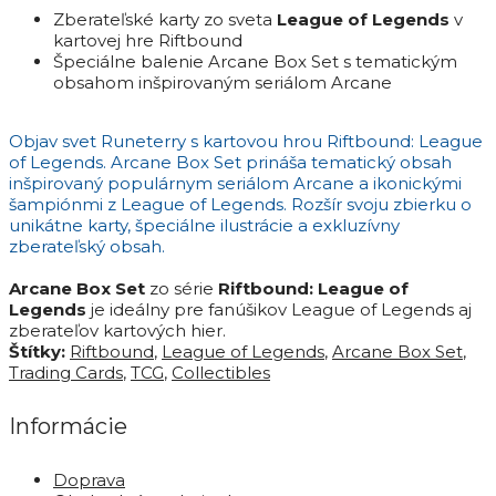
Zberateľské karty zo sveta
League of Legends
v
kartovej hre Riftbound
Špeciálne balenie Arcane Box Set s tematickým
obsahom inšpirovaným seriálom Arcane
Objav svet Runeterry s kartovou hrou Riftbound: League
of Legends. Arcane Box Set prináša tematický obsah
inšpirovaný populárnym seriálom Arcane a ikonickými
šampiónmi z League of Legends. Rozšír svoju zbierku o
unikátne karty, špeciálne ilustrácie a exkluzívny
zberateľský obsah.
Arcane Box Set
zo série
Riftbound: League of
Legends
je ideálny pre fanúšikov League of Legends aj
zberateľov kartových hier.
Štítky:
Riftbound
,
League of Legends
,
Arcane Box Set
,
Trading Cards
,
TCG
,
Collectibles
Informácie
Doprava