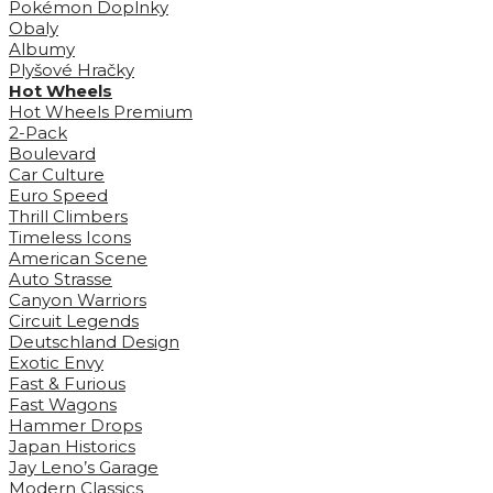
Pokémon Doplnky
Obaly
Albumy
Plyšové Hračky
Hot Wheels
Hot Wheels Premium
2-Pack
Boulevard
Car Culture
Euro Speed
Thrill Climbers
Timeless Icons
American Scene
Auto Strasse
Canyon Warriors
Circuit Legends
Deutschland Design
Exotic Envy
Fast & Furious
Fast Wagons
Hammer Drops
Japan Historics
Jay Leno’s Garage
Modern Classics