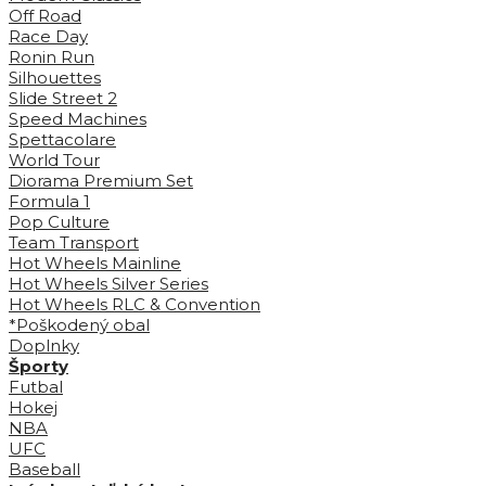
Off Road
Race Day
Ronin Run
Silhouettes
Slide Street 2
Speed Machines
Spettacolare
World Tour
Diorama Premium Set
Formula 1
Pop Culture
Team Transport
Hot Wheels Mainline
Hot Wheels Silver Series
Hot Wheels RLC & Convention
*Poškodený obal
Doplnky
Športy
Futbal
Hokej
NBA
UFC
Baseball