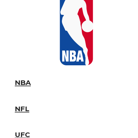
NBA
NFL
UFC