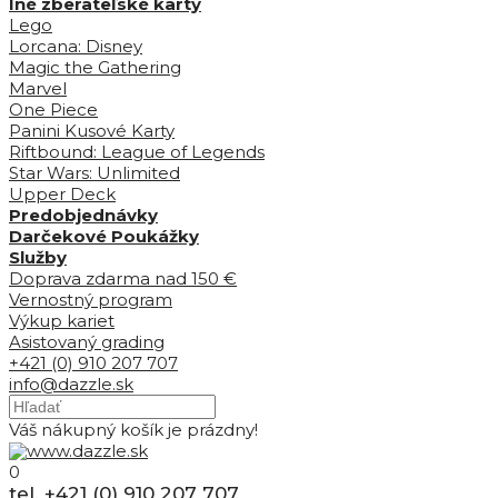
Iné zberateľské karty
Lego
Lorcana: Disney
Magic the Gathering
Marvel
One Piece
Panini Kusové Karty
Riftbound: League of Legends
Star Wars: Unlimited
Upper Deck
Predobjednávky
Darčekové Poukážky
Služby
Doprava zdarma nad 150 €
Vernostný program
Výkup kariet
Asistovaný grading
+421 (0) 910 207 707
info@dazzle.sk
Váš nákupný košík je prázdny!
0
tel. +421 (0) 910 207 707