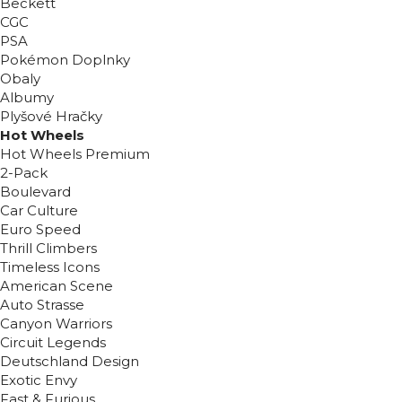
Beckett
CGC
PSA
Pokémon Doplnky
Obaly
Albumy
Plyšové Hračky
Hot Wheels
Hot Wheels Premium
2-Pack
Boulevard
Car Culture
Euro Speed
Thrill Climbers
Timeless Icons
American Scene
Auto Strasse
Canyon Warriors
Circuit Legends
Deutschland Design
Exotic Envy
Fast & Furious